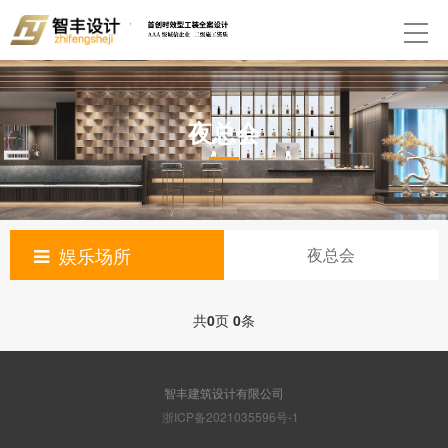
夜总会
娱乐场所
夜总会
共
0
页
0
条
智丰建筑设计有限公司
浙ICP备2021035596号-1