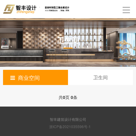
卫生间
商业空间
卫生间
共
0
页
0
条
智丰建筑设计有限公司
浙ICP备2021035596号-1