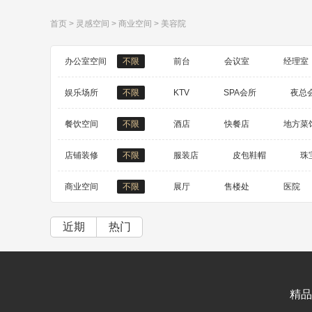
首页
>
灵感空间
>
商业空间
>
美容院
办公室空间
不限
前台
会议室
经理室
娱乐场所
不限
KTV
SPA会所
夜总
餐饮空间
不限
酒店
快餐店
地方菜
店铺装修
不限
服装店
皮包鞋帽
珠
商业空间
不限
展厅
售楼处
医院
4S店
候车室
卫生间
近期
热门
精品