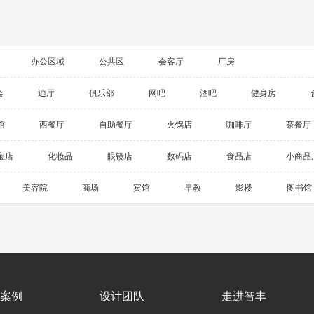
办公区域
公共区
会客厅
厂房
会
迪厅
俱乐部
网吧
酒吧
健身房
馆
西餐厅
自助餐厅
火锅店
咖啡厅
茶餐厅
宝店
化妆品
眼镜店
数码店
食品店
小商品
美容院
商场
宾馆
早教
影楼
图书馆
案例
设计团队
走进智丰