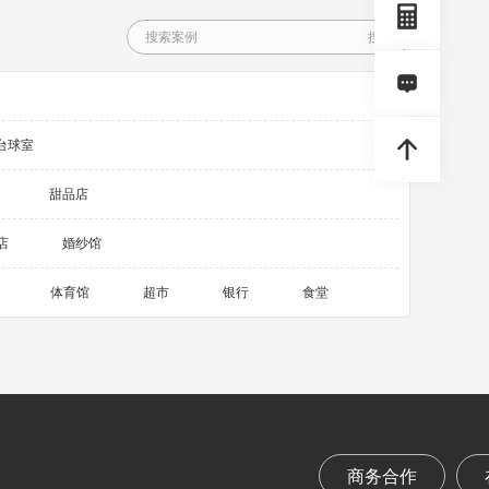
台球室
甜品店
店
婚纱馆
体育馆
超市
银行
食堂
商务合作